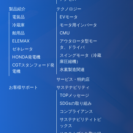
製品紹介
テクノロジー
電装品
EVモータ
冷蔵庫
モータ用インバータ
舶用品
CMU
ELEMAX
アウタロータ型モー
タ、ドライバ
ゼネレータ
スイングモータ（冷蔵
HONDA発電機
庫圧縮機）
CGTスタンフォード発
水素製造関連
電機
サービス・特約店
お客様サポート
サステナビリティ
TOPメッセージ
SDGsの取り組み
コンプライアンス
サステナビリティトピ
ックス