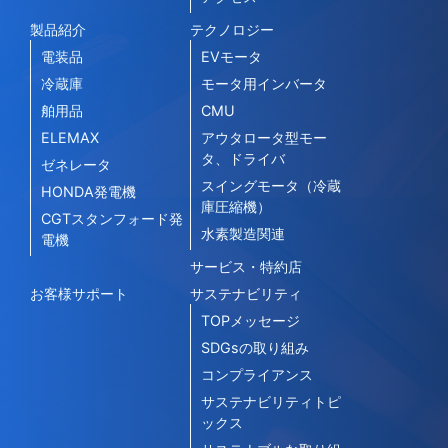
製品紹介
テクノロジー
電装品
EVモータ
冷蔵庫
モータ用インバータ
舶用品
CMU
ELEMAX
アウタロータ型モー
タ、ドライバ
ゼネレータ
スイングモータ（冷蔵
HONDA発電機
庫圧縮機）
CGTスタンフォード発
水素製造関連
電機
サービス・特約店
お客様サポート
サステナビリティ
TOPメッセージ
SDGsの取り組み
コンプライアンス
サステナビリティトピ
ックス