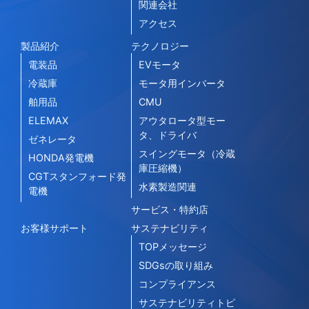
関連会社
アクセス
製品紹介
テクノロジー
電装品
EVモータ
冷蔵庫
モータ用インバータ
舶用品
CMU
ELEMAX
アウタロータ型モー
タ、ドライバ
ゼネレータ
スイングモータ（冷蔵
HONDA発電機
庫圧縮機）
CGTスタンフォード発
水素製造関連
電機
サービス・特約店
お客様サポート
サステナビリティ
TOPメッセージ
SDGsの取り組み
コンプライアンス
サステナビリティトピ