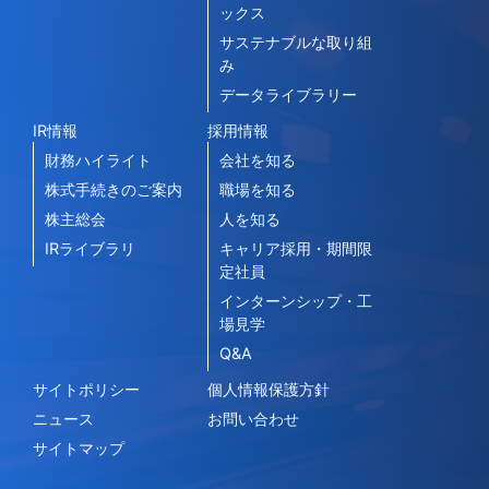
ックス
サステナブルな取り組
み
データライブラリー
IR情報
採用情報
財務ハイライト
会社を知る
株式手続きのご案内
職場を知る
株主総会
人を知る
IRライブラリ
キャリア採用・期間限
定社員
インターンシップ・工
場見学
Q&A
サイトポリシー
個人情報保護方針
ニュース
お問い合わせ
サイトマップ