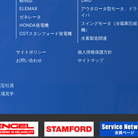
舶用品
CMU
ELEMAX
アウタロータ型モータ、ドラ
イバ
ゼネレータ
スイングモータ（冷蔵庫圧縮
HONDA発電機
機）
CGTスタンフォード発電機
水素製造関連
サイトポリシー
個人情報保護方針
お問い合わせ
サイトマップ
限定社員
工場見学