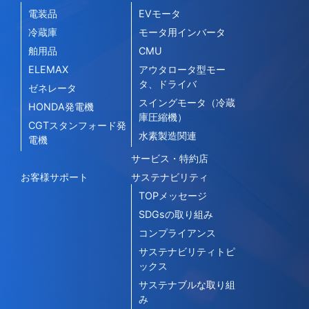
電装品
EVモータ
冷蔵庫
モータ用インバータ
舶用品
CMU
ELEMAX
アウタロータ型モー
タ、ドライバ
ゼネレータ
スイングモータ（冷蔵
HONDA発電機
庫圧縮機）
CGTスタンフォード発
水素製造関連
電機
サービス・特約店
お客様サポート
サステナビリティ
TOPメッセージ
SDGsの取り組み
コンプライアンス
サステナビリティトピ
ックス
サステナブルな取り組
み