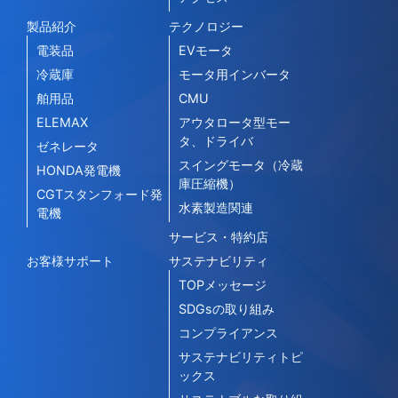
製品紹介
テクノロジー
電装品
EVモータ
冷蔵庫
モータ用インバータ
舶用品
CMU
ELEMAX
アウタロータ型モー
タ、ドライバ
ゼネレータ
スイングモータ（冷蔵
HONDA発電機
庫圧縮機）
CGTスタンフォード発
水素製造関連
電機
サービス・特約店
お客様サポート
サステナビリティ
TOPメッセージ
SDGsの取り組み
コンプライアンス
サステナビリティトピ
ックス