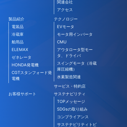
関連会社
アクセス
製品紹介
テクノロジー
電装品
EVモータ
冷蔵庫
モータ用インバータ
舶用品
CMU
ELEMAX
アウタロータ型モー
タ、ドライバ
ゼネレータ
スイングモータ（冷蔵
HONDA発電機
庫圧縮機）
CGTスタンフォード発
水素製造関連
電機
サービス・特約店
お客様サポート
サステナビリティ
TOPメッセージ
SDGsの取り組み
コンプライアンス
サステナビリティトピ