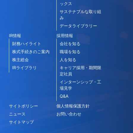
ックス
サステナブルな取り組
み
データライブラリー
IR情報
採用情報
財務ハイライト
会社を知る
株式手続きのご案内
職場を知る
株主総会
人を知る
IRライブラリ
キャリア採用・期間限
定社員
インターンシップ・工
場見学
Q&A
サイトポリシー
個人情報保護方針
ニュース
お問い合わせ
サイトマップ