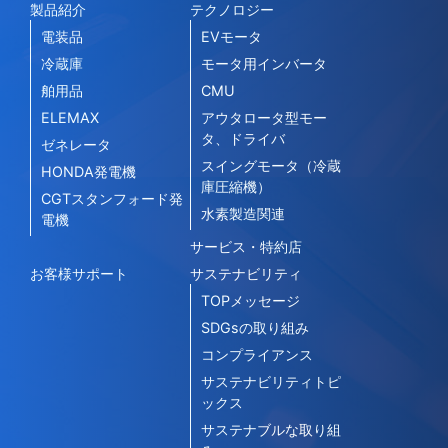
製品紹介
テクノロジー
電装品
EVモータ
冷蔵庫
モータ用インバータ
舶用品
CMU
ELEMAX
アウタロータ型モー
タ、ドライバ
ゼネレータ
スイングモータ（冷蔵
HONDA発電機
庫圧縮機）
CGTスタンフォード発
水素製造関連
電機
サービス・特約店
お客様サポート
サステナビリティ
TOPメッセージ
SDGsの取り組み
コンプライアンス
サステナビリティトピ
ックス
サステナブルな取り組