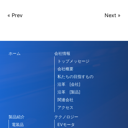
« Prev
Next »
ホーム
会社情報
トップメッセージ
会社概要
私たちの目指すもの
沿革 [会社]
沿革 [製品]
関連会社
アクセス
製品紹介
テクノロジー
電装品
EVモータ