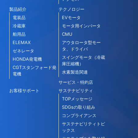
製品紹介
テクノロジー
電装品
EVモータ
冷蔵庫
モータ用インバータ
舶用品
CMU
ELEMAX
アウタロータ型モー
タ、ドライバ
ゼネレータ
スイングモータ（冷蔵
HONDA発電機
庫圧縮機）
CGTスタンフォード発
水素製造関連
電機
サービス・特約店
お客様サポート
サステナビリティ
TOPメッセージ
SDGsの取り組み
コンプライアンス
サステナビリティトピ
ックス