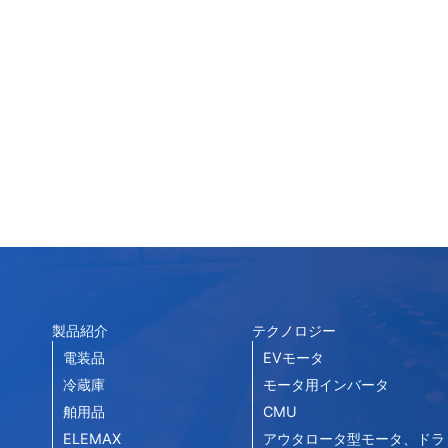
製品紹介
テクノロジー
電装品
EVモータ
冷蔵庫
モータ用インバータ
舶用品
CMU
ELEMAX
アウタロータ型モータ、ドラ