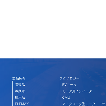
製品紹介
テクノロジー
電装品
EVモータ
冷蔵庫
モータ用インバータ
舶用品
CMU
ELEMAX
アウタロータ型モータ、ドラ