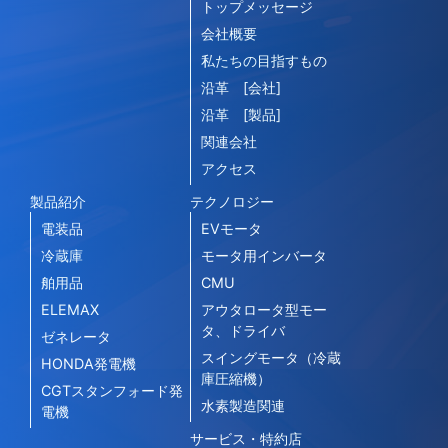
トップメッセージ
会社概要
私たちの目指すもの
沿革 [会社]
沿革 [製品]
関連会社
アクセス
製品紹介
テクノロジー
電装品
EVモータ
冷蔵庫
モータ用インバータ
舶用品
CMU
ELEMAX
アウタロータ型モー
タ、ドライバ
ゼネレータ
スイングモータ（冷蔵
HONDA発電機
庫圧縮機）
CGTスタンフォード発
水素製造関連
電機
サービス・特約店