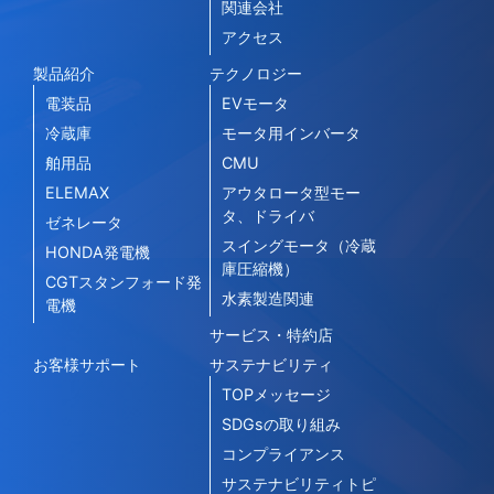
関連会社
アクセス
製品紹介
テクノロジー
電装品
EVモータ
冷蔵庫
モータ用インバータ
舶用品
CMU
ELEMAX
アウタロータ型モー
タ、ドライバ
ゼネレータ
スイングモータ（冷蔵
HONDA発電機
庫圧縮機）
CGTスタンフォード発
水素製造関連
電機
サービス・特約店
お客様サポート
サステナビリティ
TOPメッセージ
SDGsの取り組み
コンプライアンス
サステナビリティトピ