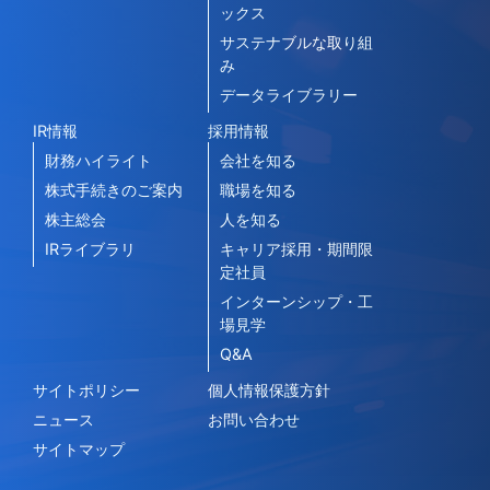
ックス
サステナブルな取り組
み
データライブラリー
IR情報
採用情報
財務ハイライト
会社を知る
株式手続きのご案内
職場を知る
株主総会
人を知る
IRライブラリ
キャリア採用・期間限
定社員
インターンシップ・工
場見学
Q&A
サイトポリシー
個人情報保護方針
ニュース
お問い合わせ
サイトマップ