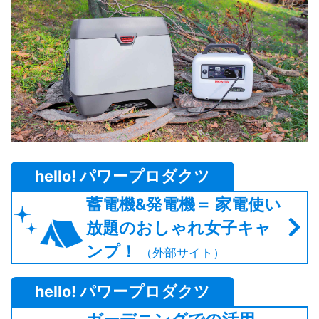
hello! パワープロダクツ
蓄電機&発電機＝ 家電使い
放題のおしゃれ女子キャ
ンプ！
（外部サイト）
hello! パワープロダクツ