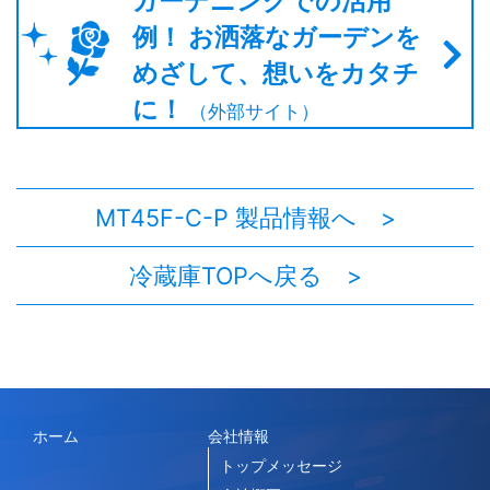
ガーデニングでの活用
例！ お洒落なガーデンを
めざして、想いをカタチ
に！
（外部サイト）
MT45F-C-P 製品情報へ >
冷蔵庫TOPへ戻る >
ホーム
会社情報
トップメッセージ