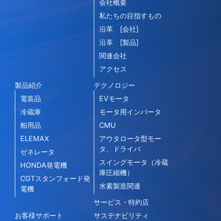
会社概要
私たちの目指すもの
沿革 [会社]
沿革 [製品]
関連会社
アクセス
製品紹介
テクノロジー
電装品
EVモータ
冷蔵庫
モータ用インバータ
舶用品
CMU
ELEMAX
アウタロータ型モー
タ、ドライバ
ゼネレータ
スイングモータ（冷蔵
HONDA発電機
庫圧縮機）
CGTスタンフォード発
水素製造関連
電機
サービス・特約店
お客様サポート
サステナビリティ