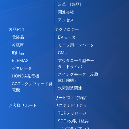
沿革 [製品]
関連会社
アクセス
製品紹介
テクノロジー
電装品
EVモータ
冷蔵庫
モータ用インバータ
舶用品
CMU
ELEMAX
アウタロータ型モー
タ、ドライバ
ゼネレータ
スイングモータ（冷蔵
HONDA発電機
庫圧縮機）
CGTスタンフォード発
水素製造関連
電機
サービス・特約店
お客様サポート
サステナビリティ
TOPメッセージ
SDGsの取り組み
コンプライアンス